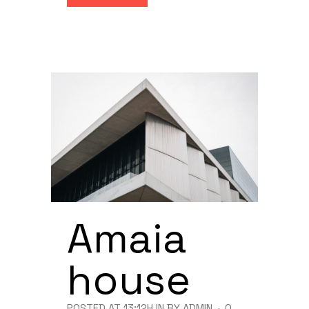
Amaia
house
POSTED AT 13:12H
IN
BY
ADMIN
0