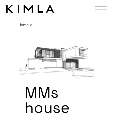
Home
>
MMs
house