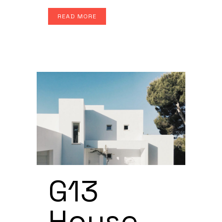
READ MORE
G13
House