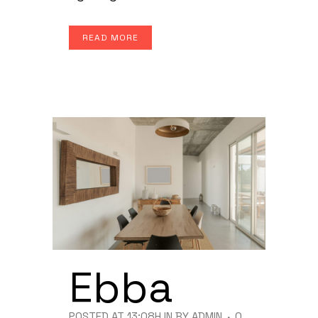
READ MORE
Ebba
POSTED AT 13:08H
IN
BY
ADMIN
0