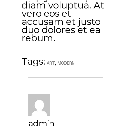
diam voluptua. At
vero eos et
accusam et justo
duo dolores et ea
rebum.
Tags:
,
ART
MODERN
admin