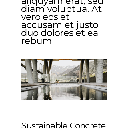
aliquyam erat, sed
diam voluptua. At
vero eos et
accusam et justo
duo dolores et ea
rebum.
Sustainable Concrete