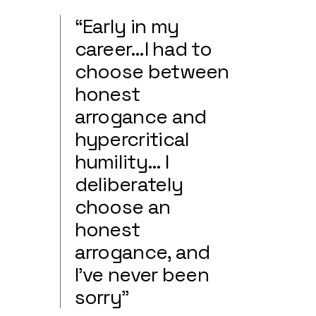
“Early in my
career…I had to
choose between
honest
arrogance and
hypercritical
humility… I
deliberately
choose an
honest
arrogance, and
I’ve never been
sorry”