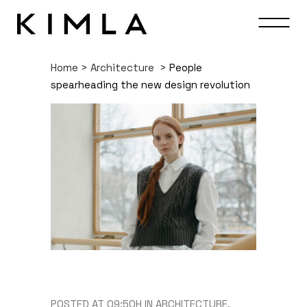
Home
>
Architecture
>
People
spearheading the new design revolution
POSTED AT 09:50H
IN
ARCHITECTURE
,