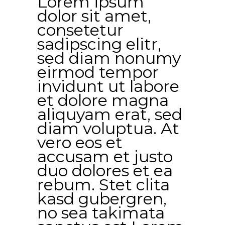
Lorem ipsum
dolor sit amet,
consetetur
sadipscing elitr,
sed diam nonumy
eirmod tempor
invidunt ut labore
et dolore magna
aliquyam erat, sed
diam voluptua. At
vero eos et
accusam et justo
duo dolores et ea
rebum. Stet clita
kasd gubergren,
no sea takimata