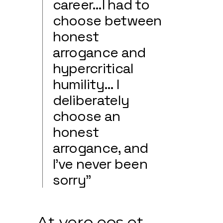
career…I had to
choose between
honest
arrogance and
hypercritical
humility… I
deliberately
choose an
honest
arrogance, and
I’ve never been
sorry”
At vero eos et